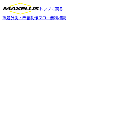
トップに戻る
課題
計測・改善
制作フロー
無料相談
改善ダッシュボード
※画面はイメージです
流入元（今月）
Instagram
48